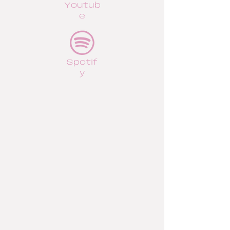
Youtub
e
Spotif
y