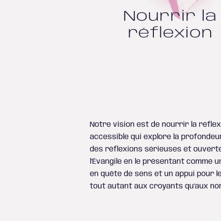
Nourrir la
réflexion
Notre vision est de nourrir la réfle
s'engager dans des conversati
accessible qui explore la profondeur
Finalement, il cherche à cultiver u
des réflexions sérieuses et ouvert
favorisant un dialogue paisible, cent
l’Évangile en le présentant comme 
christianisme plutôt que sur les di
en quête de sens et un appui pour le
tout autant aux croyants qu'aux no