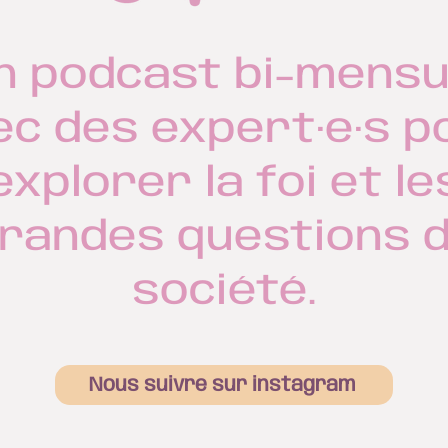
n podcast bi-mensu
ec des expert·e·s p
explorer la foi et le
randes questions 
société.
Nous suivre sur instagram