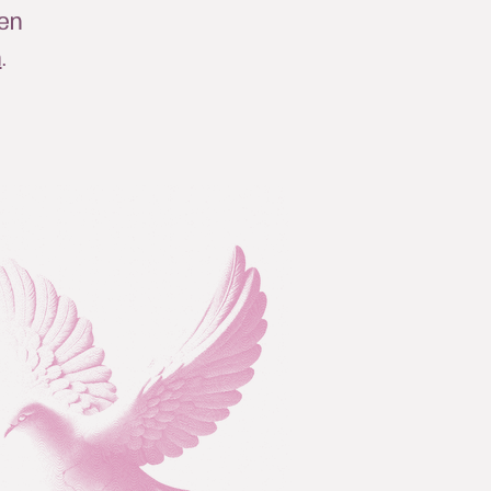
en
n
.