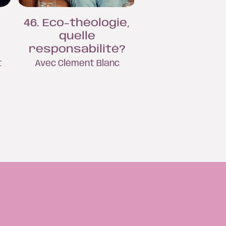
46. Eco-théologie,
45. Le Chris
quelle
Dostoïevs
responsabilité?
Avec Edouard G
t
Avec Clément Blanc