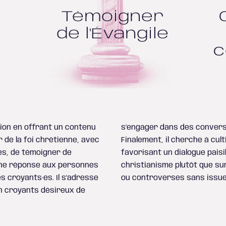
Témoigner
de l'Évangile
c
xion en offrant un contenu
ons porteuses de sens.
 de la foi chrétienne, avec
ne attitude constructive en
es, de témoigner de
ré sur l’essentiel du
une réponse aux personnes
fférences confessionnelles
s croyants·es. Il s'adresse
ou controverses sans issue
n croyants désireux de